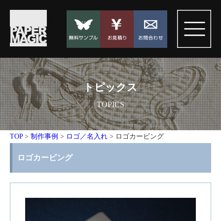
トピックス
TOPICS
TOP
>
制作事例
>
ロゴ／名入れ
>
ロゴカービング
ロゴカービング