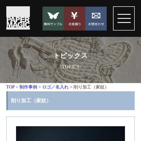
トピックス
TOPICS
TOP
>
制作事例
>
ロゴ／名入れ
>
削り加工（家紋）
削り加工（家紋）