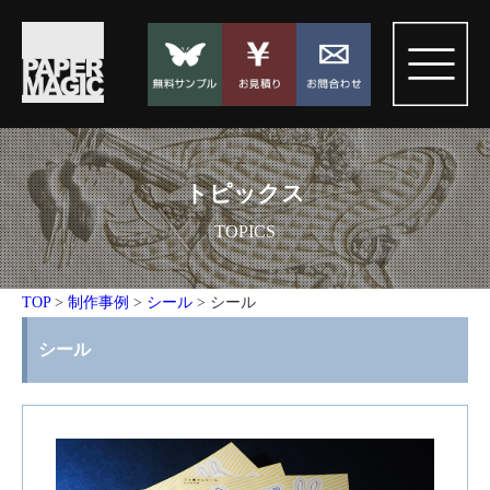
トピックス
TOPICS
TOP
>
制作事例
>
シール
>
シール
シール