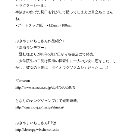
ャラクターシール。
半抜きの焦げた切口も剥がして貼ってしまえば目立ちません
ね。
●アートタック紙 ●125mm×180mm
ぶきやまいちこさん作品紹介↓
「深海ランデブー」
一迅社様より2016年5月27日から各書店にて発売。
（大学院生の二見は深海の探査中に一人の少女に恋をした。し
かし、彼女の正体は「ダイオウグソクムシ」だった…….）
▽amazon
http://www.amazon.co.jp/dp/475806587X
となりのヤングジャンプにて短期連載。
http://tonarinoyj.jp/manga/shinkai/
ぶきやまいちこさんHPは…
http://sleeeepy.wixsite.com/site