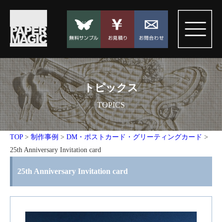
トピックス
TOPICS
TOP
>
制作事例
>
DM・ポストカード・グリーティングカード
>
25th Anniversary Invitation card
25th Anniversary Invitation card