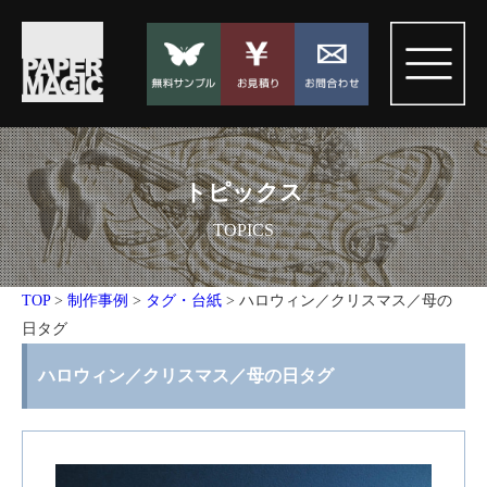
トピックス
TOPICS
TOP
>
制作事例
>
タグ・台紙
>
ハロウィン／クリスマス／母の
日タグ
ハロウィン／クリスマス／母の日タグ