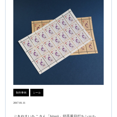
制作事例
シール
2017.01.11
ぶきやまいちこさん「hitsuji」切手風目打ちシール