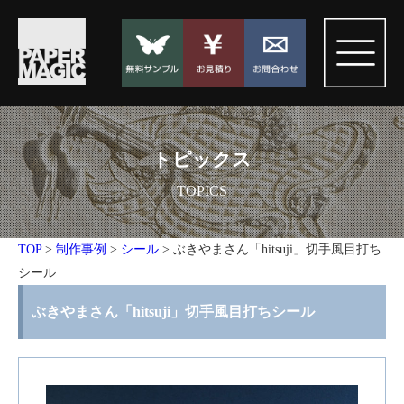
トピックス
TOPICS
TOP
>
制作事例
>
シール
>
ぶきやまさん「hitsuji」切手風目打ち
シール
ぶきやまさん「hitsuji」切手風目打ちシール