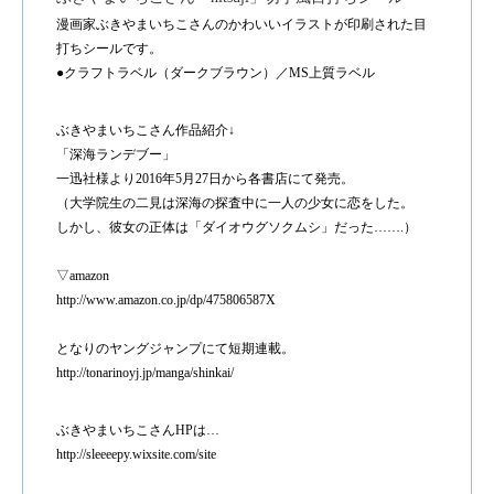
漫画家ぶきやまいちこさんのかわいいイラストが印刷された目
打ちシールです。
●クラフトラベル（ダークブラウン）／MS上質ラベル
ぶきやまいちこさん作品紹介↓
「深海ランデブー」
一迅社様より2016年5月27日から各書店にて発売。
（大学院生の二見は深海の探査中に一人の少女に恋をした。
しかし、彼女の正体は「ダイオウグソクムシ」だった…….）
▽amazon
http://www.amazon.co.jp/dp/475806587X
となりのヤングジャンプにて短期連載。
http://tonarinoyj.jp/manga/shinkai/
ぶきやまいちこさんHPは…
http://sleeeepy.wixsite.com/site